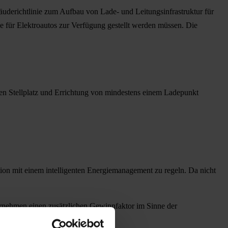
bäuderichtlinie zum Aufbau von Lade- und Leitungsinfrastruktur für
 für Elektroautos zur Verfügung gestellt werden müssen. Die
ten Stellplatz und Errichtung von mindestens einem Ladepunkt
ion mit einem intelligenten Energiemanagement zu regeln. Da nicht
ternehmen einen zusätzlichen Gewinnfaktor im Sinne der