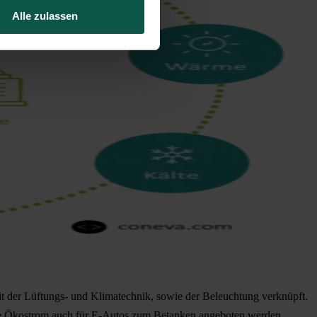
Alle zulassen
it der Lüftungs- und Klimatechnik, sowie der Beleuchtung verknüpft.
rte Ökostrom auch für E-Autos zum Betanken angeboten werden.