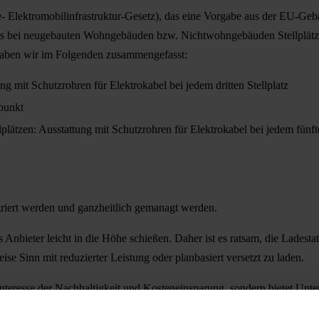
de- Elektromobilinfrastruktur-Gesetz), das eine Vorgabe aus der EU-Ge
ass bei neugebauten Wohngebäuden bzw. Nichtwohngebäuden Stellplätze
haben wir im Folgenden zusammengefasst:
 mit Schutzrohren für Elektrokabel bei jedem dritten Stellplatz
punkt
ätzen: Ausstattung mit Schutzrohren für Elektrokabel bei jedem fünf
griert werden und ganzheitlich gemanagt werden.
bieter leicht in die Höhe schießen. Daher ist es ratsam, die Ladestat
se Sinn mit reduzierter Leistung oder planbasiert versetzt zu laden.
 Interesse der Nachhaltigkeit und Kosteneinsparung, sondern bietet Un