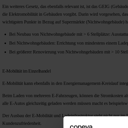
Ein weiteres Gesetz, das ebenfalls relevant ist, ist das GEIG (Gebäu
die Elektromobilität in Gebäuden vorgibt. Darin wird vorgesehen, d
wichtigsten Punkte in Bezug auf Supermärkte (Nichtwohngebäude) 
Bei Neubau von Nichtwohngebäude mit > 6 Stellplätze: Ausstattung
Bei Nichtwohngebäuden: Errichtung von mindestens einem Lade
Bei größerer Renovierung von Nichtwohngebäuden mit > 10 Stellpl
E-Mobilität im Einzelhandel
E-Mobilität kann ebenfalls in den Energiemanagement-Kreislauf inte
Beim Laden von mehreren E-Fahrzeugen, können die Stromkosten als An
alle E-Autos gleichzeitig geladen werden müssen macht es beispielswei
Der Ausbau der E-Mobilität und Ladeinfrastruktur steht nicht nur im
Kundenzufriedenheit.