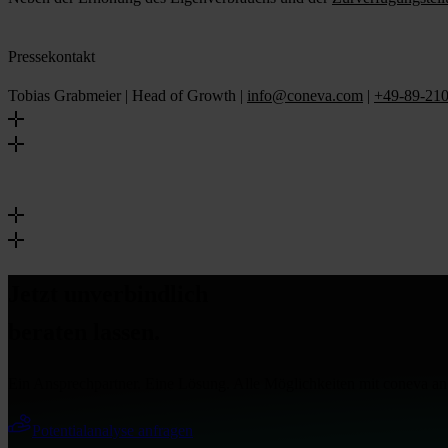
Pressekontakt
Tobias Grabmeier | Head of Growth |
info@coneva.com
|
+49-89-21
Jetzt unverbindlich
beraten lassen.
Ein Ansprechpartner. Eine Lösung. Alle Möglichkeiten mit coneva an 
Potentialanalyse anfragen