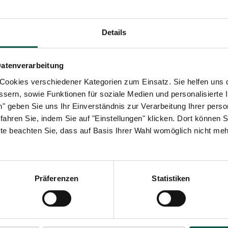
it genug ausgebaut ist, stehen Nutzer von Elektroautos vor der Heraus
E-Autos verbindet werden kann. Laut der Studie des IFH Köln „E-Mobili
Details
Standort einer Ladestation neben einer Einkaufsmöglichkeit wird demna
Datenverarbeitung
ookies verschiedener Kategorien zum Einsatz. Sie helfen uns 
lung ideal ausnutzen
ssern, sowie Funktionen für soziale Medien und personalisierte I
en" geben Sie uns Ihr Einverständnis zur Verarbeitung Ihrer per
en und selbstproduzierte Energie mit anderen Sektoren wie Kühlung ode
hren Sie, indem Sie auf "Einstellungen" klicken. Dort können Si
. Dadurch wird eine nahtlose Integration ins Energie- und Lastmanage
te beachten Sie, dass auf Basis Ihrer Wahl womöglich nicht mehr 
Präferenzen
Statistiken