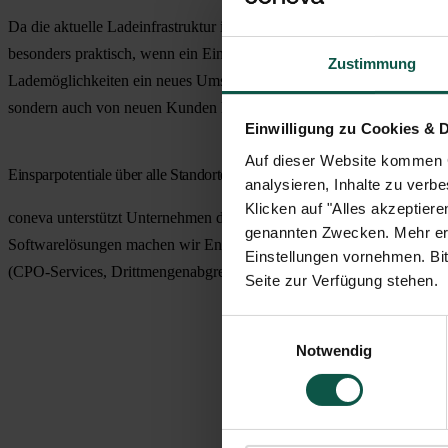
Da die aktuelle Ladeinfrastruktur im öffentlichen Raum noch nicht we
besonders praktisch, wenn ein Einkaufsbummel mit dem Aufladen des 
Zustimmung
Lademöglichkeiten ein neues Umsatzpotential für viele Händler. Der 
sondern auch von neuen Kunden häufiger gezielt aufgesucht.
Einwilligung zu Cookies & 
Auf dieser Website kommen C
Einsparpotentiale über alle Standorte hinweg erkennen und Sektorenkopp
analysieren, Inhalte zu verbe
Klicken auf "Alles akzeptier
coneva unterstützt Unternehmen dabei, Energieverbräuche zu optimier
genannten Zwecken. Mehr erfa
Softwarelösungen machen wir Energieflüsse sichtbar und analysierbar
Einstellungen vornehmen. Bit
(CPO-Services, Drittmengenabgrenzung) berücksichtigt.
Seite zur Verfügung stehen.
Einwilligungsauswahl
Notwendig