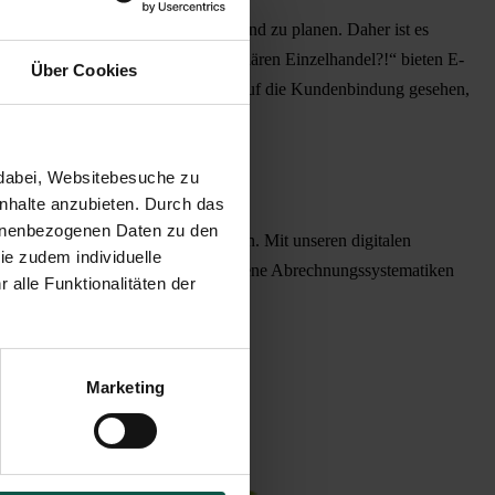
forderung ihre Fahrten vorausschauend zu planen. Daher ist es
tät – ein Erfolgsfaktor im stationären Einzelhandel?!“ bieten E-
Über Cookies
ch nicht nur als positiver Einfluss auf die Kundenbindung gesehen,
dabei, Websitebesuche zu 
nhalte anzubieten. Durch das 
sonenbezogenen Daten zu den 
r E-Ladeinfrastruktur zu vernetzen. Mit unseren digitalen
e zudem individuelle 
ment sichergestellt, sowie verschiedene Abrechnungssystematiken
alle Funktionalitäten der 
Marketing