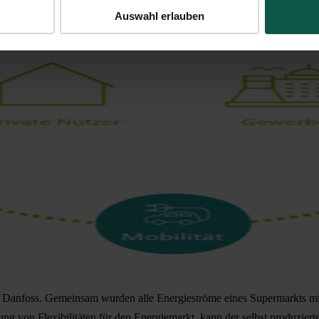
Auswahl erlauben
rma Danfoss. Gemeinsam wurden alle Energieströme eines Supermarkts m
ung von Flexibilitäten für den Energiemarkt
, kann der selbst produzie