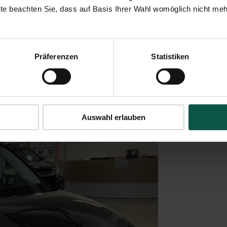
te beachten Sie, dass auf Basis Ihrer Wahl womöglich nicht mehr 
 integrierten Ladeinfrastruktur
Präferenzen
Statistiken
uge an fünf Standorten aufbauen, die den aktuellen Vorgaben der versc
strukturen und Gebäudelasten integrieren.
eren Grundlage sie jederzeit auf die sich ändernden Anforderungen im 
Auswahl erlauben