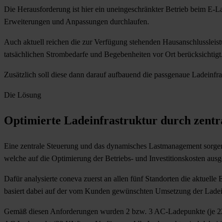
Die Herausforderung ist hier ein uneingeschränkter Betrieb beim E-L
Erweiterungen und Anpassungen durchlaufen.
Auch aktuell reichen die zur Verfügung stehenden Hausanschlussleistu
tatsächlichen Strombedarfe und Begebenheiten vor Ort berücksichtigt
Zusätzlich soll diese dann darauf aufbauend die passgenaue Ladeinfras
Die Lösung
Optimierte Ladeinfrastruktur durch zent
Eine zentrale Steuerung und das dynamisches Lastmanagement sorgen n
welche auf die Optimierung der Betriebs- und Investitionskosten ausger
Dafür analysierte coneva zuerst an allen fünf Standorten die aktuelle
basiert dabei auf der vom Kunden gewünschten Umsetzung der Ladein
Gemäß diesen Anforderungen wurden 2 bzw. 3 AC-Ladepunkte (je 22 K