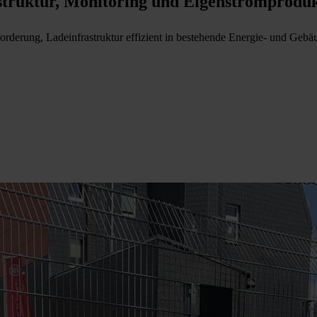
astruktur, Monitoring und Eigenstromprodu
rderung, Ladeinfrastruktur effizient in bestehende Energie- und Gebäu