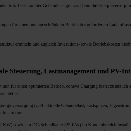
aden trotz beschränkter Gebäudelastgrenze. Denn die Energieversorgung
ngen für einen uneingeschränkten Betrieb der geforderten Ladeinfrastr
.
truktur ermitteln und zugleich Investitions- sowie Betriebskosten niedr
rale Steuerung, Lastmanagement und PV-Int
un für einen optimierten Betrieb. coneva Charging bietet zusätzlich 
ichtet ist.
 Energieversorgung (z. B. aktuelle Gebäudelast, Lastspitzen, Eigenstro
frastruktur.
W) sowie ein DC-Schnelllader (25 KW) im Kundenbereich installiert.