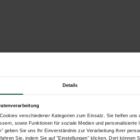
ur für Autohäuser
Das Projekt
Planung einer standortübergreifenden und 
sung
Optimierte Ladeinfrastruktur durch zentrale Steuerung, Lastmana
onitoring
Details
für Autohäuser
Datenverarbeitung
ookies verschiedener Kategorien zum Einsatz. Sie helfen uns 
sforderungen. Um die Fahrzeuge mit Strom zu versorgen, müssen diese e
ssern, sowie Funktionen für soziale Medien und personalisierte I
en" geben Sie uns Ihr Einverständnis zur Verarbeitung Ihrer per
nagement bietet coneva dafür Lösungen an, die gleichzeitig Investit
hren Sie, indem Sie auf "Einstellungen" klicken. Dort können Si