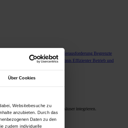
integrierten Ladeinfrastruktur
Die Herausforderung
Begrenzte
gement und PV-Integration
Das Ergebnis
Effizienter Betrieb und
Über Cookies
dabei, Websitebesuche zu 
ine Ladeinfrastruktur in die Autohäuser integrieren.
nhalte anzubieten. Durch das 
sonenbezogenen Daten zu den 
ions- und Stromkosten begrenzen.
e zudem individuelle 