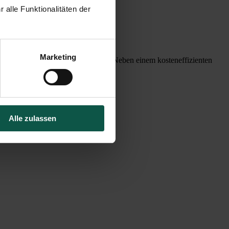
alle Funktionalitäten der 
Marketing
hiedenen Autohersteller entspricht. Neben einem kosteneffizienten
Energiesystem reagieren können.
Alle zulassen