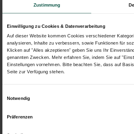
Zustimmung
De
Stromkennzeichnung
Impressum
Datenschutz
Einwilligung zu Cookies & Datenverarbeitung
AGB
Auf dieser Website kommen Cookies verschiedener Kategorie
analysieren, Inhalte zu verbessern, sowie Funktionen für soz
Klicken auf "Alles akzeptieren" geben Sie uns Ihr Einverstä
genannten Zwecken. Mehr erfahren Sie, indem Sie auf "Einste
Einstellungen vornehmen. Bitte beachten Sie, dass auf Basis 
© 2026 coneva GmbH. Alle Rechte vorbehalten.
Seite zur Verfügung stehen.
Einwilligungsauswahl
Notwendig
Präferenzen