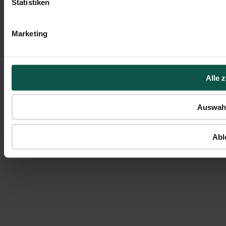
Statistiken
Marketing
Alle 
Auswahl
Abl