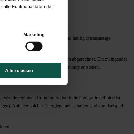
alle Funktionalitäten der 
Marketing
lcher Versorgungsgemeinschaften sind häufig ortsansässige
ierung von Erzeugung und Verbrauch abgerechnet. Ein zwingender
ende Messkonzepte eine lokale Community entstehen.
Alle zulassen
. Wo die regionale Community durch die Geografie definiert ist,
gen). Anbieter solcher Energiegemeinschaften sind zum Beispiel
rieren…