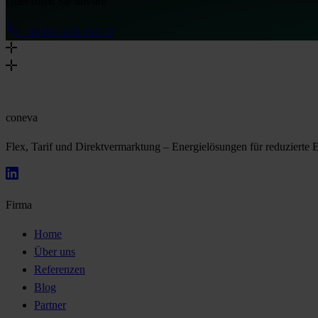
Oder rufen Sie uns an!
+49 89 / 210 195 70
coneva
Flex, Tarif und Direktvermarktung – Energielösungen für reduzierte 
Firma
Home
Über uns
Referenzen
Blog
Partner