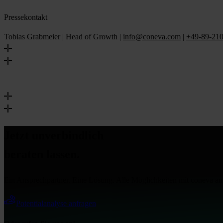
Pressekontakt
Tobias Grabmeier | Head of Growth |
info@coneva.com
|
+49-89-21
Jetzt unverbindlich
beraten lassen.
Ein Ansprechpartner. Eine Lösung. Alle Möglichkeiten mit coneva an 
Potentialanalyse anfragen