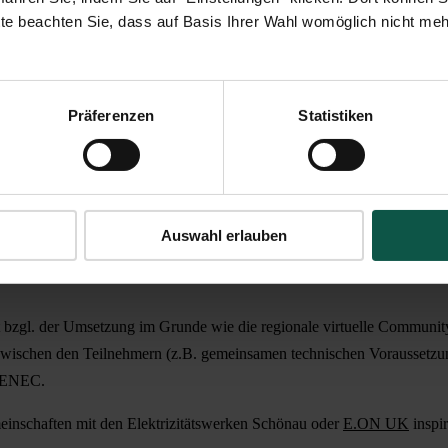
te beachten Sie, dass auf Basis Ihrer Wahl womöglich nicht mehr 
Präferenzen
Statistiken
schaft Prosumer und Consumer in einer bestimmten Region. Anbieter so
en der Energiewende weiterentwickeln.
 einer Community zusammengeschlossen und über regelmäßige Bilanz
cht. Aus einer regionalen virtuellen Community kann über entsprech
Auswahl erlauben
 bzgl. der Umsetzung im Grunde wie die regionale virtuelle Community
wischen den Teilnehmern (z.B. gemeinsamen technischen Voraussetzun
 SENEC.
meinschaften mit den Elektrizitätswerken Schönau oder
E.ON UK
inspi