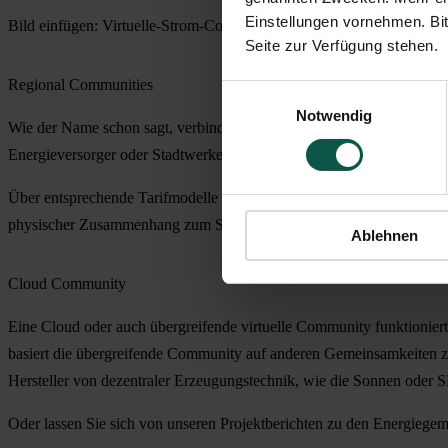
Einstellungen vornehmen. Bit
Bild einfügen: Virtuelle-Strom-Community-Energiegemeinschaft.png
Seite zur Verfügung stehen.
Regional Communities
Einwilligungsauswahl
Notwendig
Wie der Name schon sagt, verbindet eine regionale virtuelle Gemein
Energieversorger oder Stadtwerke, die ihr Produktportfolio im Rahm
Über entsprechende Tarifmodelle werden Prosumer und Consumer zu
physischer Zusammenhang zum Stromversorgungsnetz besteht dabei ni
Ablehnen
Cloud Community
Eine Cloud oder auch übergreifende virtuelle Community funktioniert
basiert die übergreifende Community auf anderen Gemeinsamkeiten z
Hersteller von dezentraler Erzeugungstechnik, wie die Sonnen oder
Oder lassen Sie sich von unseren Projektberichten zu den Energiege