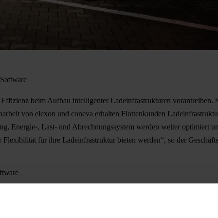
 Software
Effizienz beim Aufbau intelligenter Ladeinfrastrukturen vorantreiben
eit von elexon und coneva erhalten Flottenkunden Ladeinfrastruktur mi
ung, Energie-, Last- und Abrechnungssystem werden weiter optimiert u
exibilität für ihre Ladeinfrastruktur bieten werden“, so der Geschä
oftware
kert. elexon als Full-Service-Systemintegrator mit hoher Beratungsleis
dermittelberatung, Abrechnungssystem, Montage, Service und Wartung. 