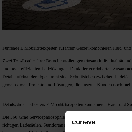
Führende E-Mobilitätsexperten auf ihrem Gebiet kombinieren Hard- und
Zwei Top-Leader ihrer Branche wollen gemeinsam Individualität und 
und hoch effizienten Ladelösungen. Dank der vereinbarten Zusammenarb
Detail aufeinander abgestimmt sind. Schnittstellen zwischen Ladelös
gemeinsamen Projekte und Lösungen, die unseren Kunden noch mehr Fl
Details, die entscheiden: E-Mobilitätsexperten kombinieren Hard- und S
Die 360-Grad Servicephilosophie ist in beiden Unternehmen fest veran
richtigen Ladesäulen, Standortanalysen, Netzkapazitätsprüfung, För