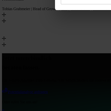
Tobias Grabmeier | Head of Growth |
info@coneva.com
|
+49-89-21
Jetzt unverbindlich
beraten lassen.
Ein Ansprechpartner. Eine Lösung. Alle Möglichkeiten mit coneva an 
Potentialanalyse anfragen
Oder rufen Sie uns an!