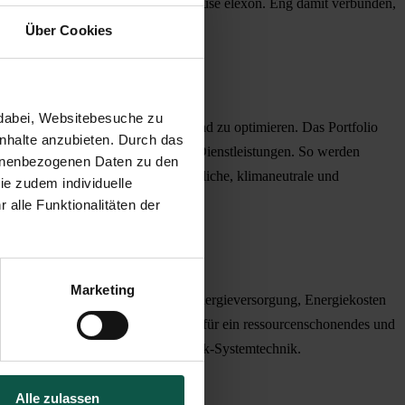
C- wie DC-Ladelösungen aus dem Hause elexon. Eng damit verbunden,
Über Cookies
dabei, Websitebesuche zu 
schen Fußabdruck zu analysieren und zu optimieren. Das Portfolio
nhalte anzubieten. Durch das 
unkt liegt auf software-basierten Dienstleistungen. So werden
sonenbezogenen Daten zu den 
 Ziel beider Unternehmen: ganzheitliche, klimaneutrale und
e zudem individuelle 
alle Funktionalitäten der 
Marketing
rstützt coneva dabei, dezentrale Energieversorgung, Energiekosten
ata Analytics werden als Grundlage für ein ressourcenschonendes und
renden Spezialisten für Photovoltaik-Systemtechnik.
Alle zulassen