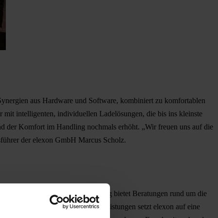
. Synergien aus Hardware und Software, kombiniert zu komfortablen
t intelligenten, individuellen Ladelösungen, die bis ins kleinste
nd der Komfort im Handling nochmals erhöht. „Wir freuen uns auf die
ftsführer der elexon GmbH Marcus Scholz.
tung über alle Projektschritte hinweg bietet Beratungen rund um die
Neben den umfangreichen Serviceleistungen setzt elexon auf eine