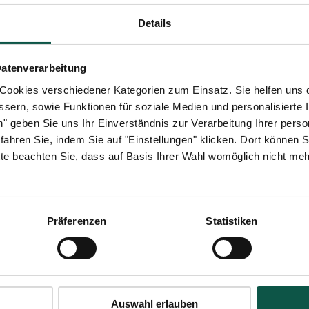
 Entwicklung und Herstellung in Deutschland bildet die Basis der A
Details
Datenverarbeitung
ookies verschiedener Kategorien zum Einsatz. Sie helfen uns 
 dabei, ihre Energieversorgung inklusive Kosten sowie ihren ökologi
ssern, sowie Funktionen für soziale Medien und personalisierte I
ment bis hin zum automatisierten Abrechnungsprozess. „Unser Schwerp
en" geben Sie uns Ihr Einverständnis zur Verarbeitung Ihrer per
ch.“, erklärt Jochen Schneider, Geschäftsführer der coneva GmbH. Das
hren Sie, indem Sie auf "Einstellungen" klicken. Dort können Si
te beachten Sie, dass auf Basis Ihrer Wahl womöglich nicht mehr 
Präferenzen
Statistiken
ergieverbraucher sowie -erzeuger zu verbinden. Mit SaaS-Lösungen unte
. Vorteile der digitalen Vernetzung und smarter Technologien sowie D
 GmbH ist eine Tochter der SMA Solar Technology AG, einem global füh
Auswahl erlauben