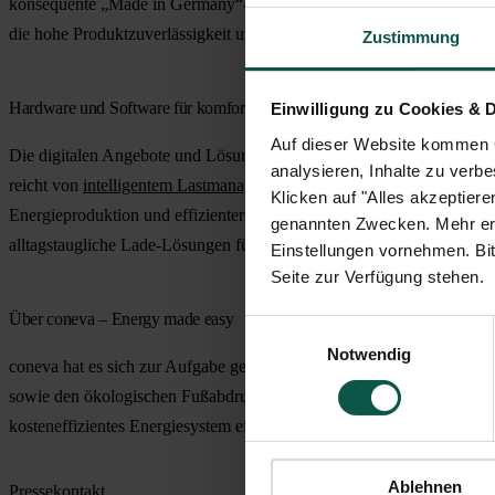
konsequente „Made in Germany“-Philosophie. Die hundertprozentige
die hohe Produktzuverlässigkeit und Flexibilität.
Zustimmung
Hardware und Software für komfortable Ladeinfrastruktur kombiniert.
Einwilligung zu Cookies & 
Auf dieser Website kommen C
Die digitalen Angebote und Lösungen von coneva unterstützen Kunden
analysieren, Inhalte zu verbe
reicht von
intelligentem Lastmanagement
, optimiertem Energiemanage
Klicken auf "Alles akzeptier
Energieproduktion und effizienter Verbrauch für unsere Kunden einfa
genannten Zwecken. Mehr erfa
alltagstaugliche Lade-Lösungen für smarte E-Mobilität.
Einstellungen vornehmen. Bit
Seite zur Verfügung stehen.
Über coneva – Energy made easy
Einwilligungsauswahl
Notwendig
coneva hat es sich zur Aufgabe gemacht, private und gewerbliche En
sowie den ökologischen Fußabdruck zu analysieren und zu optimieren
kosteneffizientes Energiesystem eingesetzt und genutzt. Die coneva
Ablehnen
Pressekontakt