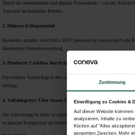
Durch die automatisierte und digitale Prozesskette – von der Aktivier
Aufwand im laufenden Betrieb.
2. Höheres Erlöspotenzial
Besonders attraktiv wird
SMA SPOT
powered by coneva
durch die K
klassischen Einspeisevergütung.
3. Planbarer Cashflow durch kurze Abrechnungsintervalle
Ein weiterer Vorteil liegt in den verkürzten Abrechnungsintervallen.
Zustimmung
beiträgt.
4. Voll integriert: Über Sunny Design
Einwilligung zu Cookies & 
Auf dieser Website kommen C
Die Aktivierung ist dabei so einfach wie flexibel. Beispielsweise di
analysieren, Inhalte zu verbe
technische Komplexität im Hintergrund hält und volle Marktintegratio
Klicken auf "Alles akzeptier
genannten Zwecken. Mehr erfa