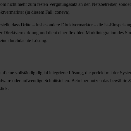
rom nicht mehr zum festen Vergütungssatz an den Netzbetreiber, sonde
ktvermarkter (in diesem Fall:
coneva
).
stellt, dass Dritte – insbesondere Direktvermarkter – die Ist-Einspeisu
 Direktvermarktung und dient einer flexiblen Marktintegration des Stro
 eine durchdachte Lösung.
 auf eine
vollständig digital integrierte Lösung
, die perfekt mit der Sys
ware oder aufwendige Schnittstellen. Betreiber nutzen das bewährte
S
lick.