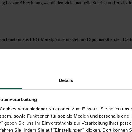
ung bis zur Abrechnung – entfallen viele manuelle Schritte und zusätzl
ombination aus EEG-Marktprämienmodell und Spotmarkthandel. Dadurch
 Statt monatelanger Wartezeiten erhalten Betreiber die Erlöse jeden Mon
Details
Datenverarbeitung
ookies verschiedener Kategorien zum Einsatz. Sie helfen uns 
rekt über Sunny Design und den Data Manager M. Die Betreiber profitie
ssern, sowie Funktionen für soziale Medien und personalisierte I
n ermöglicht.
en" geben Sie uns Ihr Einverständnis zur Verarbeitung Ihrer per
hren Sie, indem Sie auf "Einstellungen" klicken. Dort können Si