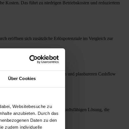
iche Kosten. Das führt zu niedrigen Betriebskosten und reduziertem
 eröffnen sich zusätzliche Erlöspotenziale im Vergleich zur
at ausbezahlt, was zu einem stabileren und planbareren Cashflow
Über Cookies
dabei, Websitebesuche zu 
ren von einer rechtssicheren und zukunftsfähigen Lösung, die
nhalte anzubieten. Durch das 
sonenbezogenen Daten zu den 
e zudem individuelle 