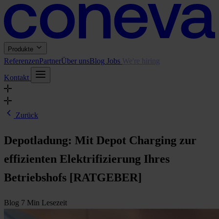
Produkte
Referenzen
Partner
Über uns
Blog
Jobs
We're hiring
Kontakt
Zurück
Depotladung: Mit Depot Charging zur
effizienten Elektrifizierung Ihres
Betriebshofs [RATGEBER]
Blog
7 Min Lesezeit