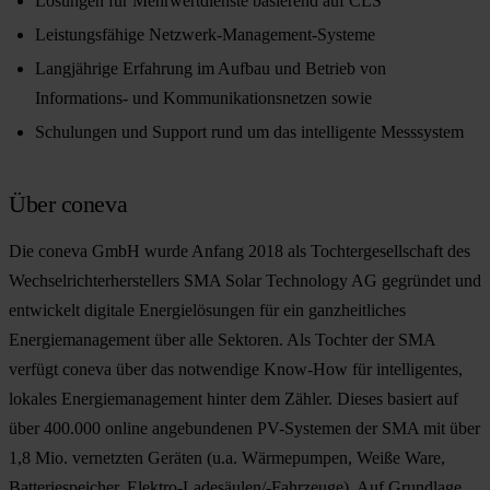
Lösungen für Mehrwertdienste basierend auf CLS
Leistungsfähige Netzwerk-Management-Systeme
Langjährige Erfahrung im Aufbau und Betrieb von
Informations- und Kommunikationsnetzen sowie
Schulungen und Support rund um das intelligente Messsystem
Über coneva
Die coneva GmbH wurde Anfang 2018 als Tochtergesellschaft des
Wechselrichterherstellers SMA Solar Technology AG gegründet und
entwickelt digitale Energielösungen für ein ganzheitliches
Energiemanagement über alle Sektoren. Als Tochter der SMA
verfügt coneva über das notwendige Know-How für intelligentes,
lokales Energiemanagement hinter dem Zähler. Dieses basiert auf
über 400.000 online angebundenen PV-Systemen der SMA mit über
1,8 Mio. vernetzten Geräten (u.a. Wärmepumpen, Weiße Ware,
Batteriespeicher, Elektro-Ladesäulen/-Fahrzeuge). Auf Grundlage